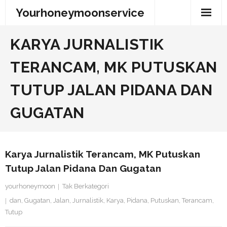
Skip
Yourhoneymoonservice
to
content
KARYA JURNALISTIK
TERANCAM, MK PUTUSKAN
TUTUP JALAN PIDANA DAN
GUGATAN
Karya Jurnalistik Terancam, MK Putuskan
Tutup Jalan Pidana Dan Gugatan
yourhoneymoon
Tak Berkategori
dan
,
Gugatan
,
Jalan
,
Jurnalistik
,
Karya
,
Pidana
,
Putuskan
,
Terancam
,
Tutup