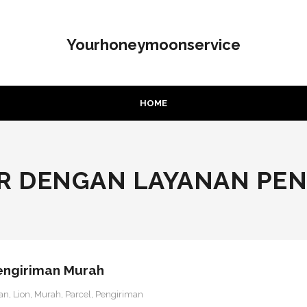
Yourhoneymoonservice
HOME
IR DENGAN LAYANAN PE
engiriman Murah
an
,
Lion
,
Murah
,
Parcel
,
Pengiriman