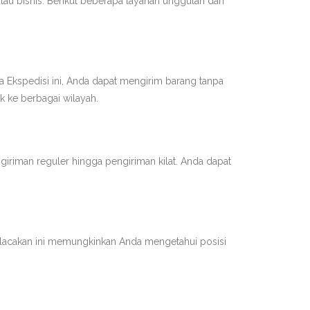
au bisnis. Berikut beberapa layanan unggulan dari
 Ekspedisi ini, Anda dapat mengirim barang tanpa
k ke berbagai wilayah.
iriman reguler hingga pengiriman kilat. Anda dapat
pelacakan ini memungkinkan Anda mengetahui posisi