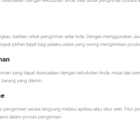
disesuaikan dengan kebutuhan Anda, baik untuk pengiriman pribadi at
ngkau, bahkan untuk pengiriman antar kota. Dengan menggunakan Jasa
njadi pilihan tepat bagi pelaku usaha yang sering mengirimkan produ
uhan
riman yang dapat disesuaikan dengan kebutuhan Anda, mulai dari peng
 barang yang dikirim.
me
pengiriman secara langsung melalui aplikasi atau situs web. Fitur 
ransi dalam proses pengiriman.