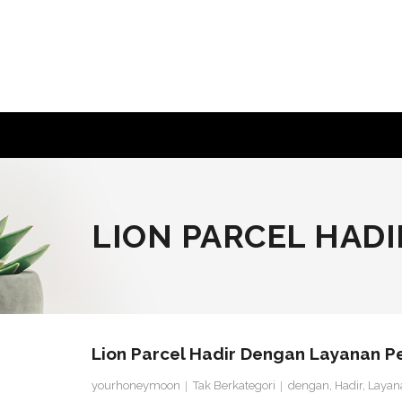
Skip
to
content
LION PARCEL HAD
Lion Parcel Hadir Dengan Layanan P
yourhoneymoon
Tak Berkategori
dengan
,
Hadir
,
Layan