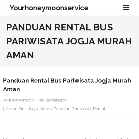
Skip
Yourhoneymoonservice
to
content
PANDUAN RENTAL BUS
PARIWISATA JOGJA MURAH
AMAN
Panduan Rental Bus Pariwisata Jogja Murah
Aman
yourhoneymoon
Tak Berkategori
Aman
,
Bus
,
Jogja
,
Murah
,
Panduan
,
Pariwisata
,
Rental