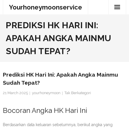
Skip
Yourhoneymoonservice
to
content
PREDIKSI HK HARI INI:
APAKAH ANGKA MAINMU
SUDAH TEPAT?
Prediksi HK Hari Ini: Apakah Angka Mainmu
Sudah Tepat?
21 March 2025
yourhoneymoon
Tak Berkategori
Bocoran Angka HK Hari Ini
Berdasarkan data keluaran sebelumnya, berikut angka yang