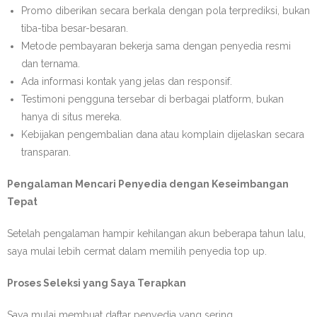
Promo diberikan secara berkala dengan pola terprediksi, bukan
tiba-tiba besar-besaran.
Metode pembayaran bekerja sama dengan penyedia resmi
dan ternama.
Ada informasi kontak yang jelas dan responsif.
Testimoni pengguna tersebar di berbagai platform, bukan
hanya di situs mereka.
Kebijakan pengembalian dana atau komplain dijelaskan secara
transparan.
Pengalaman Mencari Penyedia dengan Keseimbangan
Tepat
Setelah pengalaman hampir kehilangan akun beberapa tahun lalu,
saya mulai lebih cermat dalam memilih penyedia top up.
Proses Seleksi yang Saya Terapkan
Saya mulai membuat daftar penyedia yang sering