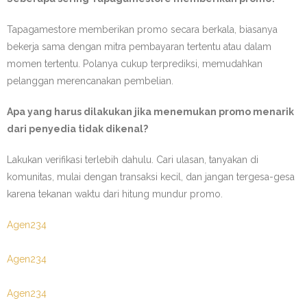
Tapagamestore memberikan promo secara berkala, biasanya
bekerja sama dengan mitra pembayaran tertentu atau dalam
momen tertentu. Polanya cukup terprediksi, memudahkan
pelanggan merencanakan pembelian.
Apa yang harus dilakukan jika menemukan promo menarik
dari penyedia tidak dikenal?
Lakukan verifikasi terlebih dahulu. Cari ulasan, tanyakan di
komunitas, mulai dengan transaksi kecil, dan jangan tergesa-gesa
karena tekanan waktu dari hitung mundur promo.
Agen234
Agen234
Agen234