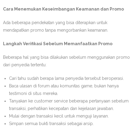
Cara Menemukan Keseimbangan Keamanan dan Promo
Ada beberapa pendekatan yang bisa diterapkan untuk
mendapatkan promo tanpa mengorbankan keamanan.
Langkah Verifikasi Sebelum Memanfaatkan Promo
Beberapa hal yang bisa dilakukan sebelum menggunakan promo
dari penyedia tertentu:
Cari tahu sudah berapa lama penyedia tersebut beroperasi.
Baca ulasan di forum atau komunitas game, bukan hanya
testimoni di situs mereka.
Tanyakan ke customer service beberapa pertanyaan sebelum
transaksi, perhatikan kecepatan dan kejelasan jawaban.
Mulai dengan transaksi kecil untuk menguji layanan.
Simpan semua bukti transaksi sebagai arsip.