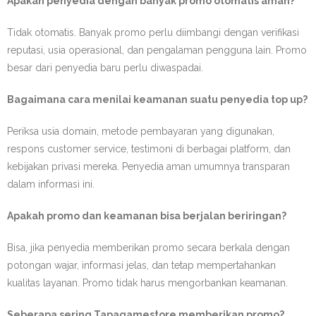
Apakah penyedia dengan banyak promo otomatis aman?
Tidak otomatis. Banyak promo perlu diimbangi dengan verifikasi
reputasi, usia operasional, dan pengalaman pengguna lain. Promo
besar dari penyedia baru perlu diwaspadai.
Bagaimana cara menilai keamanan suatu penyedia top up?
Periksa usia domain, metode pembayaran yang digunakan,
respons customer service, testimoni di berbagai platform, dan
kebijakan privasi mereka. Penyedia aman umumnya transparan
dalam informasi ini.
Apakah promo dan keamanan bisa berjalan beriringan?
Bisa, jika penyedia memberikan promo secara berkala dengan
potongan wajar, informasi jelas, dan tetap mempertahankan
kualitas layanan. Promo tidak harus mengorbankan keamanan.
Seberapa sering Tapagamestore memberikan promo?