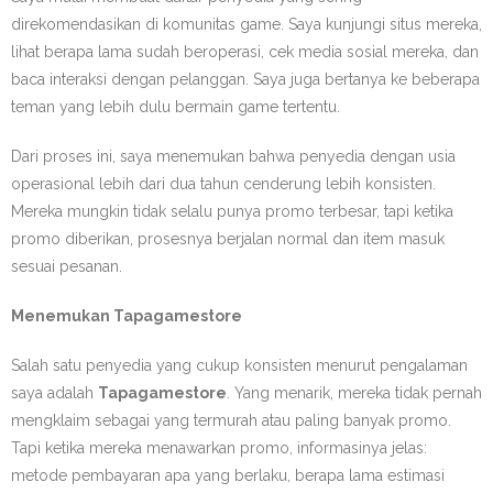
direkomendasikan di komunitas game. Saya kunjungi situs mereka,
lihat berapa lama sudah beroperasi, cek media sosial mereka, dan
baca interaksi dengan pelanggan. Saya juga bertanya ke beberapa
teman yang lebih dulu bermain game tertentu.
Dari proses ini, saya menemukan bahwa penyedia dengan usia
operasional lebih dari dua tahun cenderung lebih konsisten.
Mereka mungkin tidak selalu punya promo terbesar, tapi ketika
promo diberikan, prosesnya berjalan normal dan item masuk
sesuai pesanan.
Menemukan Tapagamestore
Salah satu penyedia yang cukup konsisten menurut pengalaman
saya adalah
Tapagamestore
. Yang menarik, mereka tidak pernah
mengklaim sebagai yang termurah atau paling banyak promo.
Tapi ketika mereka menawarkan promo, informasinya jelas:
metode pembayaran apa yang berlaku, berapa lama estimasi