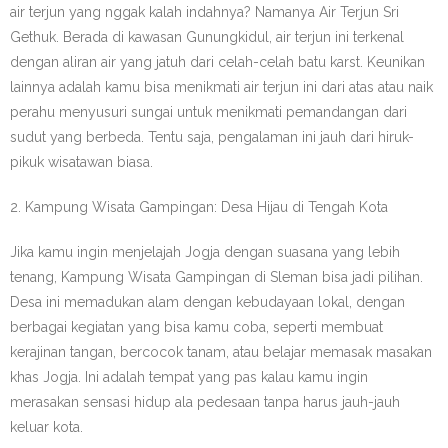
air terjun yang nggak kalah indahnya? Namanya Air Terjun Sri
Gethuk. Berada di kawasan Gunungkidul, air terjun ini terkenal
dengan aliran air yang jatuh dari celah-celah batu karst. Keunikan
lainnya adalah kamu bisa menikmati air terjun ini dari atas atau naik
perahu menyusuri sungai untuk menikmati pemandangan dari
sudut yang berbeda. Tentu saja, pengalaman ini jauh dari hiruk-
pikuk wisatawan biasa.
2. Kampung Wisata Gampingan: Desa Hijau di Tengah Kota
Jika kamu ingin menjelajah Jogja dengan suasana yang lebih
tenang, Kampung Wisata Gampingan di Sleman bisa jadi pilihan.
Desa ini memadukan alam dengan kebudayaan lokal, dengan
berbagai kegiatan yang bisa kamu coba, seperti membuat
kerajinan tangan, bercocok tanam, atau belajar memasak masakan
khas Jogja. Ini adalah tempat yang pas kalau kamu ingin
merasakan sensasi hidup ala pedesaan tanpa harus jauh-jauh
keluar kota.