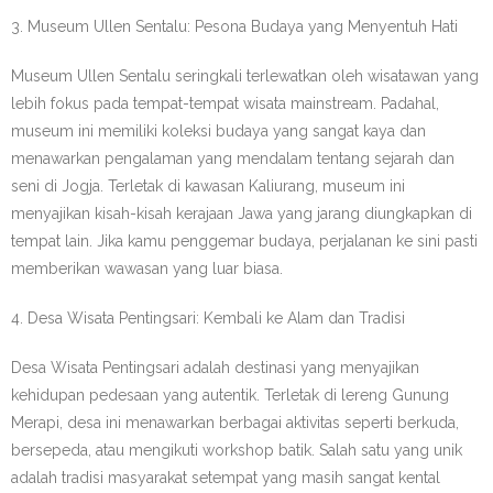
3. Museum Ullen Sentalu: Pesona Budaya yang Menyentuh Hati
Museum Ullen Sentalu seringkali terlewatkan oleh wisatawan yang
lebih fokus pada tempat-tempat wisata mainstream. Padahal,
museum ini memiliki koleksi budaya yang sangat kaya dan
menawarkan pengalaman yang mendalam tentang sejarah dan
seni di Jogja. Terletak di kawasan Kaliurang, museum ini
menyajikan kisah-kisah kerajaan Jawa yang jarang diungkapkan di
tempat lain. Jika kamu penggemar budaya, perjalanan ke sini pasti
memberikan wawasan yang luar biasa.
4. Desa Wisata Pentingsari: Kembali ke Alam dan Tradisi
Desa Wisata Pentingsari adalah destinasi yang menyajikan
kehidupan pedesaan yang autentik. Terletak di lereng Gunung
Merapi, desa ini menawarkan berbagai aktivitas seperti berkuda,
bersepeda, atau mengikuti workshop batik. Salah satu yang unik
adalah tradisi masyarakat setempat yang masih sangat kental