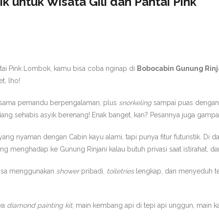
 untuk Wisata Gili dan Pantai Pink
ntai Pink Lombok, kamu bisa coba nginap di
Bobocabin Gunung Rinj
t, lho!
 bersama pemandu berpengalaman, plus
snorkeling
sampai puas dengan
iang sehabis asyik berenang! Enak banget, kan? Pesannya juga gampa
ang nyaman dengan Cabin kayu alami, tapi punya fitur futuristik. D
enghadap ke Gunung Rinjani kalau butuh privasi saat istirahat, d
 bisa menggunakan
shower
pribadi,
toiletries
lengkap, dan menyeduh te
ewa
diamond painting kit
, main kembang api di tepi api unggun, main k