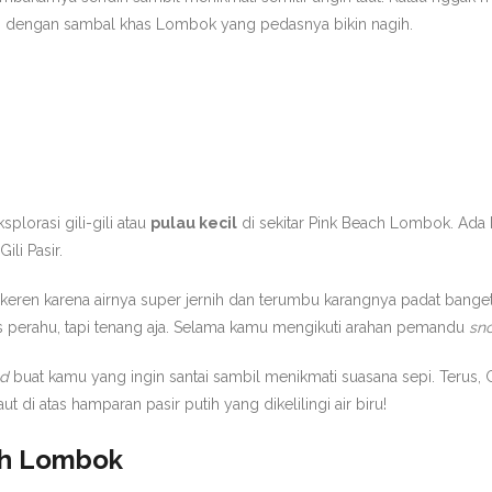
g dengan sambal khas Lombok yang pedasnya bikin nagih.
plorasi gili-gili atau
pulau kecil
di sekitar Pink Beach Lombok. Ada
ili Pasir.
keren karena airnya super jernih dan terumbu karangnya padat banget. N
 atas perahu, tapi tenang aja. Selama kamu mengikuti arahan pemandu
sno
d
buat kamu yang ingin santai sambil menikmati suasana sepi. Terus, G
ut di atas hamparan pasir putih yang dikelilingi air biru!
ch Lombok