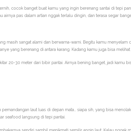
r jernih, cocok banget buat kamu yang ingin berenang santai di tepi p
 airnya pas dalam artian nggak terlalu dingin, dan terasa segar banget 
ang masih sangat alami dan berwarna-warni. Begitu kamu menyelam
oranye yang berenang di antara karang. Kadang kamu juga bisa melihat
kitar 20-30 meter dari bibir pantai. Airnya bening banget, jadi kamu 
mandangan laut luas di depan mata… siapa sih, yang bisa menolak? Se
ar seafood langsung di tepi pantai.
membakarnya sendiri sambil menikmati semilir angin laut. Kalau nggak