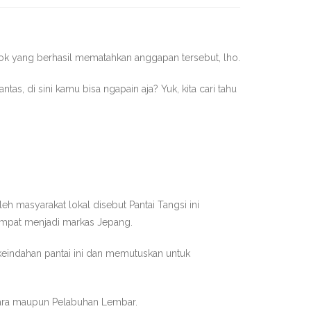
ombok yang berhasil mematahkan anggapan tersebut, lho.
as, di sini kamu bisa ngapain aja? Yuk, kita cari tahu
h masyarakat lokal disebut Pantai Tangsi ini
sempat menjadi markas Jepang.
keindahan pantai ini dan memutuskan untuk
ra
maupun Pelabuhan Lembar.