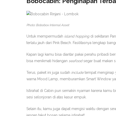
Bobocabin: Penginapan Terbaik
Photo: Bobobox Internal Asset
Untuk mempermudah
island hopping
di sekitaran Pa
terlalu jauh dari Pink Beach. Fasilitasnya lengkap bange
Kapan lagi kamu bisa diantar pakai perahu pribadi
bisa menikmati hidangan
seafood
segar buat makan s
Terus, paket ini juga sudah
include
tempat menginap y
warna Mood Lamp, memburamkan Smart Window yang m
Istirahat di Cabin pun semakin nyaman karena kamu
sesi selonjoran di atas kasur empuk.
Selain itu, kamu juga dapat mengisi waktu dengan s
jangan takut bosan selama istirahat!