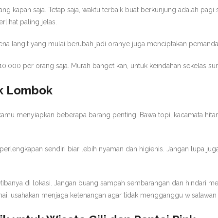
g kapan saja. Tetap saja, waktu terbaik buat berkunjung adalah pagi 
lihat paling jelas.
rena langit yang mulai berubah jadi oranye juga menciptakan pemand
.000 per orang saja. Murah banget kan, untuk keindahan sekelas surg
nk Lombok
kamu menyiapkan beberapa barang penting. Bawa topi, kacamata hit
perlengkapan sendiri biar lebih nyaman dan higienis. Jangan lupa ju
tibanya di lokasi. Jangan buang sampah sembarangan dan hindari meng
mai, usahakan menjaga ketenangan agar tidak mengganggu wisatawan l