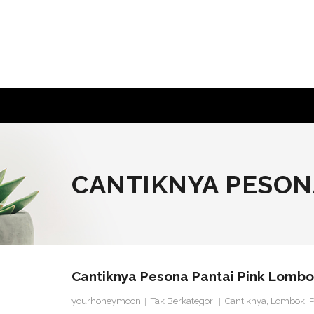
Skip
to
content
CANTIKNYA PESON
Cantiknya Pesona Pantai Pink Lomb
yourhoneymoon
Tak Berkategori
Cantiknya
,
Lombok
,
P