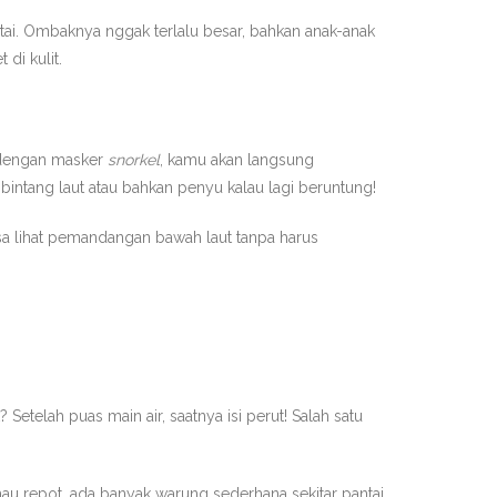
antai. Ombaknya nggak terlalu besar, bahkan anak-anak
di kulit.
 dengan masker
snorkel
, kamu akan langsung
 bintang laut atau bahkan penyu kalau lagi beruntung!
bisa lihat pemandangan bawah laut tanpa harus
telah puas main air, saatnya isi perut! Salah satu
 mau repot, ada banyak warung sederhana sekitar pantai