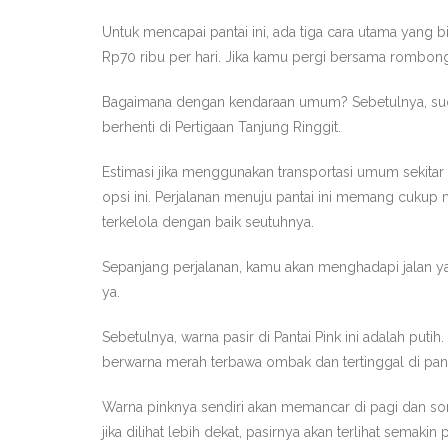
Untuk mencapai pantai ini, ada tiga cara utama yang
Rp70 ribu per hari. Jika kamu pergi bersama rombong
Bagaimana dengan kendaraan umum? Sebetulnya, suda
berhenti di Pertigaan Tanjung Ringgit.
Estimasi jika menggunakan transportasi umum sekitar
opsi ini. Perjalanan menuju pantai ini memang cukup 
terkelola dengan baik seutuhnya.
Sepanjang perjalanan, kamu akan menghadapi jalan yan
ya.
Sebetulnya, warna pasir di Pantai Pink ini adalah put
berwarna merah terbawa ombak dan tertinggal di pant
Warna pinknya sendiri akan memancar di pagi dan sor
jika dilihat lebih dekat, pasirnya akan terlihat semaki