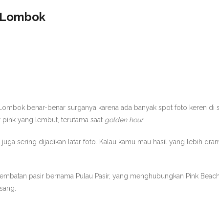
k Lombok
k Lombok benar-benar surganya karena ada banyak spot foto keren di sini
 pink yang lembut, terutama saat
golden hour
.
juga sering dijadikan latar foto. Kalau kamu mau hasil yang lebih dram
ar jembatan pasir bernama Pulau Pasir, yang menghubungkan Pink Beac
asang.