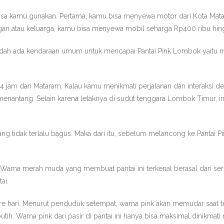
 bisa kamu gunakan. Pertama, kamu bisa menyewa motor dari Kota Mat
an atau keluarga, kamu bisa menyewa mobil seharga Rp400 ribu hingg
h ada kendaraan umum untuk mencapai Pantai Pink Lombok yaitu mela
 4 jam dari Mataram. Kalau kamu menikmati perjalanan dan interaksi d
menantang. Selain karena letaknya di sudut tenggara Lombok Timur, in
g tidak terlalu bagus. Maka dari itu, sebelum melancong ke Pantai P
ih. Warna merah muda yang membuat pantai ini terkenal berasal dari s
ai.
e hari. Menurut penduduk setempat, warna pink akan memudar saat ter
n putih. Warna pink dari pasir di pantai ini hanya bisa maksimal dinikmat