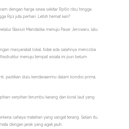
aram dengan harga sewa sekitar Rp60 ribu hingga
a Rp1 juta perhari. Lebih hemat kan?
lui Stasiun Mandalika menuju Pasar Jerowaru, lalu
engan masyarakat lokal, tidak ada salahnya mencoba
frastruktur menuju tempat wisata ini pun belum
ink, pastikan dulu kendaraanmu dalam kondisi prima,
erpihan-serpihan terumbu karang dan koral laut yang
kena cahaya matahari yang sangat terang. Selain itu,
i mata dengan jarak yang agak jauh.