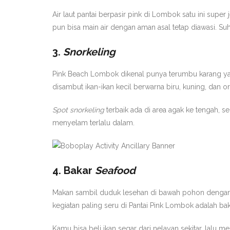
Air laut pantai berpasir pink di Lombok satu ini supe
pun bisa main air dengan aman asal tetap diawasi. Suhu
3.
Snorkeling
Pink Beach Lombok dikenal punya terumbu karang y
disambut ikan-ikan kecil berwarna biru, kuning, dan 
Spot
snorkeling
terbaik ada di area agak ke tengah, se
menyelam terlalu dalam.
4. Bakar
Seafood
Makan sambil duduk lesehan di bawah pohon dengan pe
kegiatan paling seru di Pantai Pink Lombok adalah bak
Kamu bisa beli ikan segar dari nelayan sekitar, lalu 