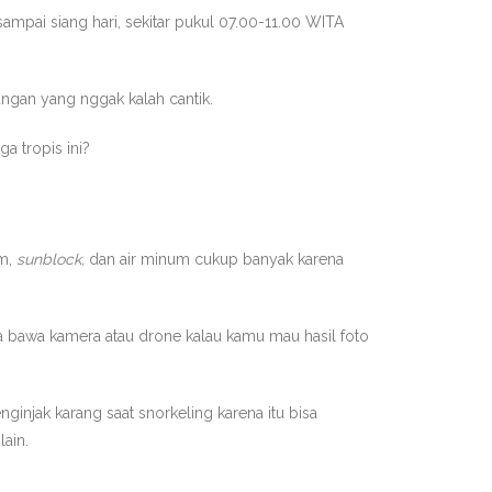
sampai siang hari, sekitar pukul 07.00-11.00 WITA
angan yang nggak kalah cantik.
a tropis ini?
am,
sunblock,
dan air minum cukup banyak karena
ga bawa kamera atau drone kalau kamu mau hasil foto
injak karang saat snorkeling karena itu bisa
ain.