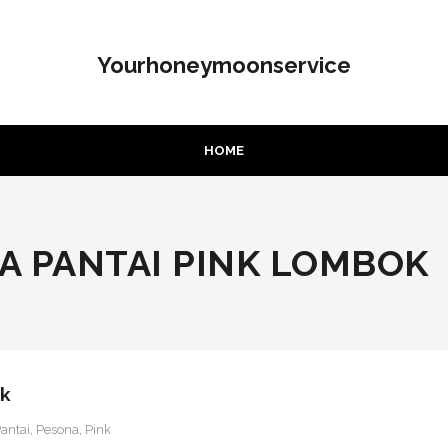
Yourhoneymoonservice
HOME
A PANTAI PINK LOMBOK
ok
antai
,
Pesona
,
Pink