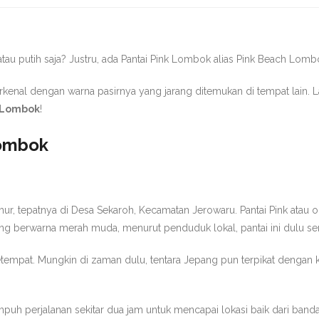
m atau putih saja? Justru, ada Pantai Pink Lombok alias Pink Beach L
kenal dengan warna pasirnya yang jarang ditemukan di tempat lain. Lant
k Lombok
!
Lombok
 tepatnya di Desa Sekaroh, Kecamatan Jerowaru. Pantai Pink atau ole
yang berwarna merah muda, menurut penduduk lokal, pantai ini dulu 
etempat. Mungkin di zaman dulu, tentara Jepang pun terpikat dengan 
mpuh perjalanan sekitar dua jam untuk mencapai lokasi baik dari
banda