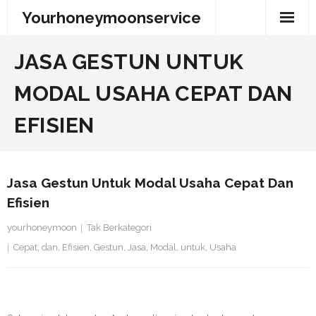
Skip
Yourhoneymoonservice
to
content
JASA GESTUN UNTUK
MODAL USAHA CEPAT DAN
EFISIEN
Jasa Gestun Untuk Modal Usaha Cepat Dan
Efisien
yourhoneymoon
Tak Berkategori
Cepat
,
dan
,
Efisien
,
Gestun
,
Jasa
,
Modal
,
untuk
,
Usaha