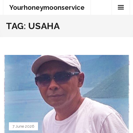
Skip
Yourhoneymoonservice
to
content
TAG:
USAHA
7 June 2026