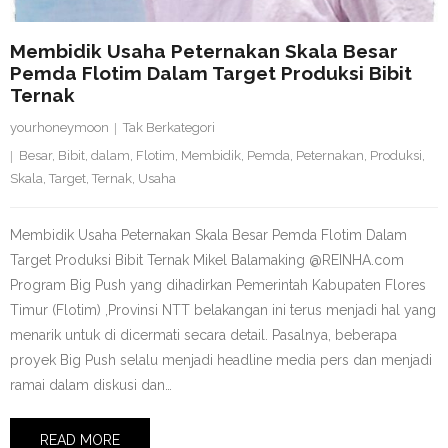
Membidik Usaha Peternakan Skala Besar
Pemda Flotim Dalam Target Produksi Bibit
Ternak
yourhoneymoon
Tak Berkategori
Besar
,
Bibit
,
dalam
,
Flotim
,
Membidik
,
Pemda
,
Peternakan
,
Produksi
,
Skala
,
Target
,
Ternak
,
Usaha
Membidik Usaha Peternakan Skala Besar Pemda Flotim Dalam
Target Produksi Bibit Ternak Mikel Balamaking @REINHA.com
Program Big Push yang dihadirkan Pemerintah Kabupaten Flores
Timur (Flotim) ,Provinsi NTT belakangan ini terus menjadi hal yang
menarik untuk di dicermati secara detail. Pasalnya, beberapa
proyek Big Push selalu menjadi headline media pers dan menjadi
ramai dalam diskusi dan…
READ MORE