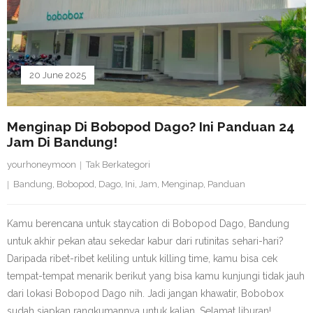
20 June 2025
Menginap Di Bobopod Dago? Ini Panduan 24
Jam Di Bandung!
yourhoneymoon
Tak Berkategori
Bandung
,
Bobopod
,
Dago
,
Ini
,
Jam
,
Menginap
,
Panduan
Kamu berencana untuk staycation di Bobopod Dago, Bandung
untuk akhir pekan atau sekedar kabur dari rutinitas sehari-hari?
Daripada ribet-ribet keliling untuk killing time, kamu bisa cek
tempat-tempat menarik berikut yang bisa kamu kunjungi tidak jauh
dari lokasi Bobopod Dago nih. Jadi jangan khawatir, Bobobox
sudah siapkan rangkumannya untuk kalian. Selamat liburan!