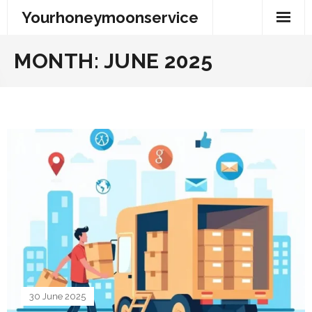
Skip
Yourhoneymoonservice
to
content
MONTH:
JUNE 2025
30 June 2025