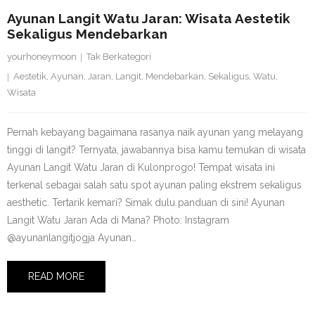
Ayunan Langit Watu Jaran: Wisata Aestetik
Sekaligus Mendebarkan
yourhoneymoon
Tak Berkategori
Aestetik
,
Ayunan
,
Jaran
,
Langit
,
Mendebarkan
,
Sekaligus
,
Watu
,
Wisata
Pernah kebayang bagaimana rasanya naik ayunan yang melayang
tinggi di langit? Ternyata, jawabannya bisa kamu temukan di wisata
Ayunan Langit Watu Jaran di Kulonprogo! Tempat wisata ini
terkenal sebagai salah satu spot ayunan paling ekstrem sekaligus
aesthetic. Tertarik kemari? Simak dulu panduan di sini! Ayunan
Langit Watu Jaran Ada di Mana? Photo: Instagram
@ayunanlangitjogja Ayunan…
READ MORE