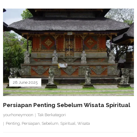
28 June 2025
Persiapan Penting Sebelum Wisata Spiritual
yourhoneymoon
Tak Berkategori
Penting
,
Persiapan
,
Sebelum
,
Spiritual
,
Wisata