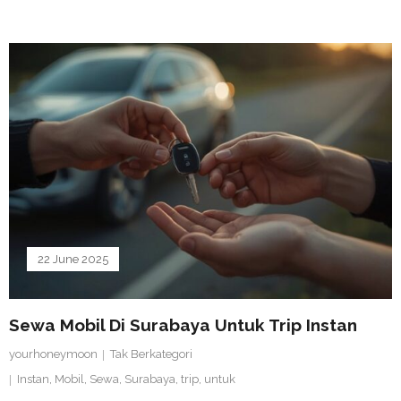
22 June 2025
Sewa Mobil Di Surabaya Untuk Trip Instan
yourhoneymoon
Tak Berkategori
Instan
,
Mobil
,
Sewa
,
Surabaya
,
trip
,
untuk