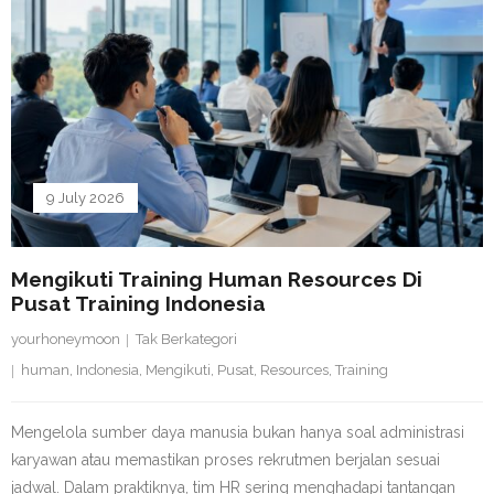
9 July 2026
Mengikuti Training Human Resources Di
Pusat Training Indonesia
yourhoneymoon
Tak Berkategori
human
,
Indonesia
,
Mengikuti
,
Pusat
,
Resources
,
Training
Mengelola sumber daya manusia bukan hanya soal administrasi
karyawan atau memastikan proses rekrutmen berjalan sesuai
jadwal. Dalam praktiknya, tim HR sering menghadapi tantangan