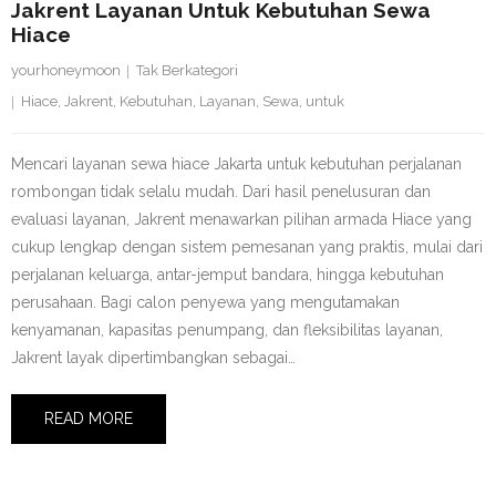
Jakrent Layanan Untuk Kebutuhan Sewa
Hiace
yourhoneymoon
Tak Berkategori
Hiace
,
Jakrent
,
Kebutuhan
,
Layanan
,
Sewa
,
untuk
Mencari layanan sewa hiace Jakarta untuk kebutuhan perjalanan
rombongan tidak selalu mudah. Dari hasil penelusuran dan
evaluasi layanan, Jakrent menawarkan pilihan armada Hiace yang
cukup lengkap dengan sistem pemesanan yang praktis, mulai dari
perjalanan keluarga, antar-jemput bandara, hingga kebutuhan
perusahaan. Bagi calon penyewa yang mengutamakan
kenyamanan, kapasitas penumpang, dan fleksibilitas layanan,
Jakrent layak dipertimbangkan sebagai…
READ MORE