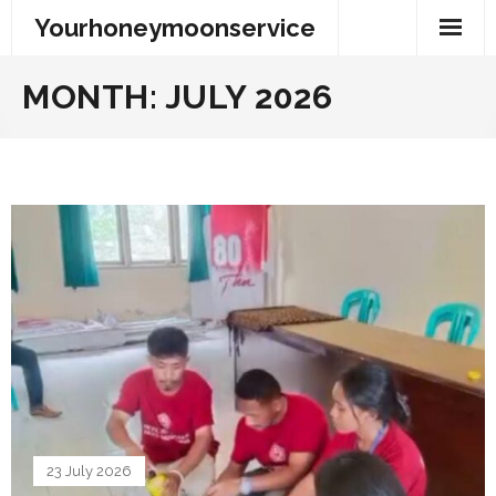
Skip
Yourhoneymoonservice
to
content
MONTH:
JULY 2026
23 July 2026