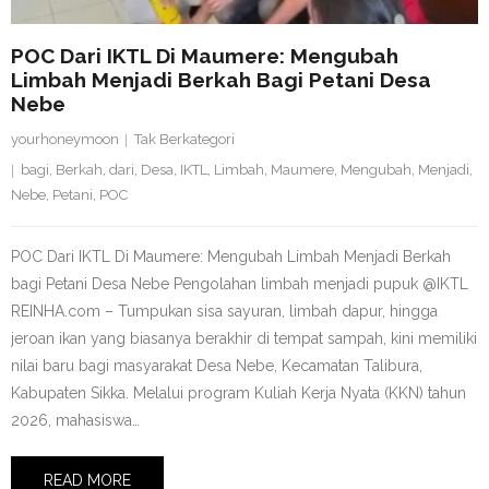
POC Dari IKTL Di Maumere: Mengubah
Limbah Menjadi Berkah Bagi Petani Desa
Nebe
yourhoneymoon
Tak Berkategori
bagi
,
Berkah
,
dari
,
Desa
,
IKTL
,
Limbah
,
Maumere
,
Mengubah
,
Menjadi
,
Nebe
,
Petani
,
POC
POC Dari IKTL Di Maumere: Mengubah Limbah Menjadi Berkah
bagi Petani Desa Nebe Pengolahan limbah menjadi pupuk @IKTL
REINHA.com – Tumpukan sisa sayuran, limbah dapur, hingga
jeroan ikan yang biasanya berakhir di tempat sampah, kini memiliki
nilai baru bagi masyarakat Desa Nebe, Kecamatan Talibura,
Kabupaten Sikka. Melalui program Kuliah Kerja Nyata (KKN) tahun
2026, mahasiswa…
READ MORE