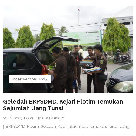
22 November 2025
Geledah BKPSDMD, Kejari Flotim Temukan
Sejumlah Uang Tunai
yourhoneymoon
Tak Berkategori
BKPSDMD
,
Flotim
,
Geledah
,
Kejari
,
Sejumlah
,
Temukan
,
Tunai
,
Uang