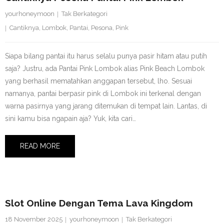
yourhoneymoon
Tak Berkategori
Cantiknya
,
Lombok
,
Pantai
,
Pesona
,
Pink
Siapa bilang pantai itu harus selalu punya pasir hitam atau putih
saja? Justru, ada Pantai Pink Lombok alias Pink Beach Lombok
yang berhasil mematahkan anggapan tersebut, lho. Sesuai
namanya, pantai berpasir pink di Lombok ini terkenal dengan
warna pasirnya yang jarang ditemukan di tempat lain. Lantas, di
sini kamu bisa ngapain aja? Yuk, kita cari…
READ MORE
Slot Online Dengan Tema Lava Kingdom
18 November 2025
yourhoneymoon
Tak Berkategori