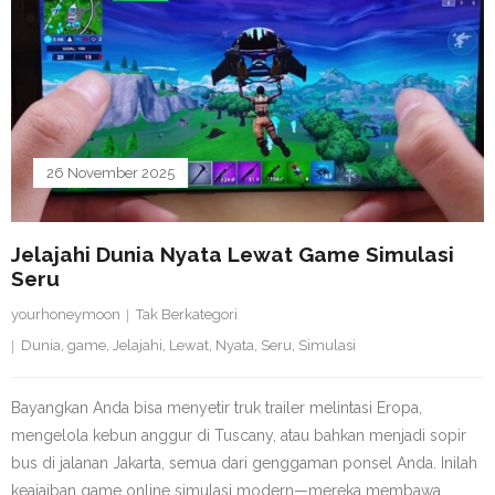
26 November 2025
Jelajahi Dunia Nyata Lewat Game Simulasi
Seru
yourhoneymoon
Tak Berkategori
Dunia
,
game
,
Jelajahi
,
Lewat
,
Nyata
,
Seru
,
Simulasi
Bayangkan Anda bisa menyetir truk trailer melintasi Eropa,
mengelola kebun anggur di Tuscany, atau bahkan menjadi sopir
bus di jalanan Jakarta, semua dari genggaman ponsel Anda. Inilah
keajaiban game online simulasi modern—mereka membawa