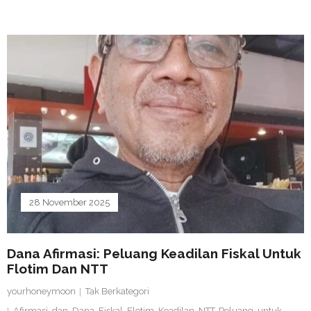
28 November 2025
Dana Afirmasi: Peluang Keadilan Fiskal Untuk
Flotim Dan NTT
yourhoneymoon
Tak Berkategori
Afirmasi
,
dan
,
Dana
,
Fiskal
,
Flotim
,
Keadilan
,
NTT
,
Peluang
,
untuk