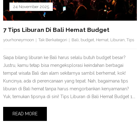
24 November 2025
7 Tips Liburan Di Bali Hemat Budget
yourhoneymoon
Tak Berkategori
Bali
,
budget
,
Hemat
,
Liburan
,
Tips
Siapa bilang liburan ke Bali harus selalu butuh budget besar?
Justru, kamu tetap bisa mengeksplorasi keindahan berbagai
tempat wisata Bali dan alam sekitarnya sambil berhemat, kok!
Kuncinya, ada di perencanaan yang tepat. Nah, bagaimana tips
liburan di Bali hemat tanpa harus mengorbankan kenyamanan?
Yuk, temukan tipsnya di sini! Tips Liburan di Bali Hemat Budget 1.…
READ MORE