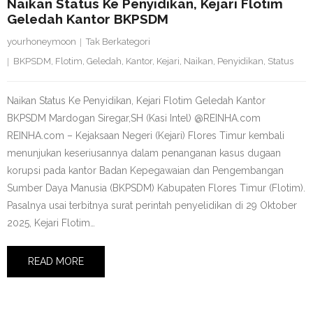
Naikan Status Ke Penyidikan, Kejari Flotim
Geledah Kantor BKPSDM
yourhoneymoon
Tak Berkategori
BKPSDM
,
Flotim
,
Geledah
,
Kantor
,
Kejari
,
Naikan
,
Penyidikan
,
Status
Naikan Status Ke Penyidikan, Kejari Flotim Geledah Kantor
BKPSDM Mardogan Siregar,SH (Kasi Intel) @REINHA.com
REINHA.com – Kejaksaan Negeri (Kejari) Flores Timur kembali
menunjukan keseriusannya dalam penanganan kasus dugaan
korupsi pada kantor Badan Kepegawaian dan Pengembangan
Sumber Daya Manusia (BKPSDM) Kabupaten Flores Timur (Flotim).
Pasalnya usai terbitnya surat perintah penyelidikan di 29 Oktober
2025, Kejari Flotim…
READ MORE