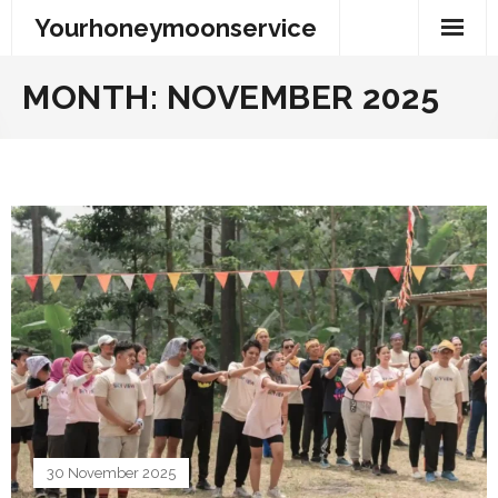
Skip
Yourhoneymoonservice
to
content
MONTH:
NOVEMBER 2025
30 November 2025