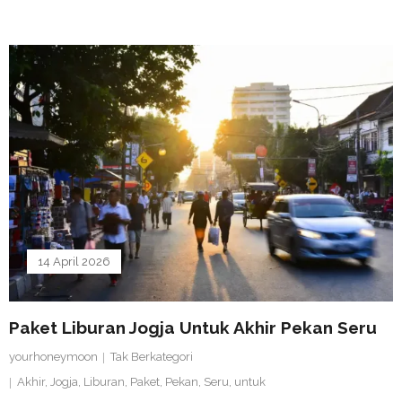
14 April 2026
Paket Liburan Jogja Untuk Akhir Pekan Seru
yourhoneymoon
Tak Berkategori
Akhir
,
Jogja
,
Liburan
,
Paket
,
Pekan
,
Seru
,
untuk