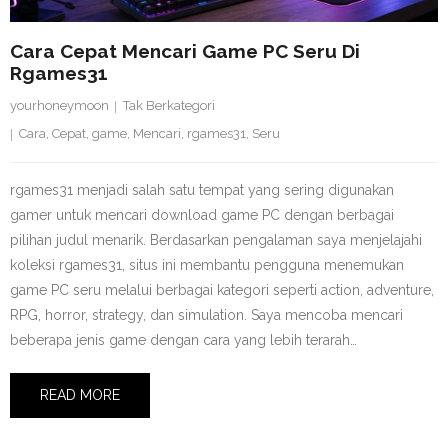
Cara Cepat Mencari Game PC Seru Di
Rgames31
yourhoneymoon
Tak Berkategori
Cara
,
Cepat
,
game
,
Mencari
,
rgames31
,
Seru
rgames31 menjadi salah satu tempat yang sering digunakan
gamer untuk mencari download game PC dengan berbagai
pilihan judul menarik. Berdasarkan pengalaman saya menjelajahi
koleksi rgames31, situs ini membantu pengguna menemukan
game PC seru melalui berbagai kategori seperti action, adventure,
RPG, horror, strategy, dan simulation. Saya mencoba mencari
beberapa jenis game dengan cara yang lebih terarah…
READ MORE