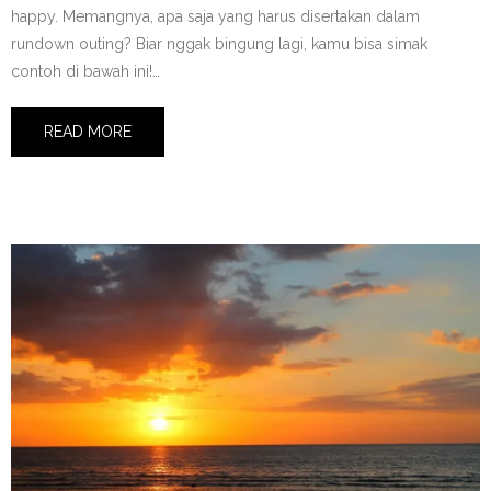
happy. Memangnya, apa saja yang harus disertakan dalam
rundown outing? Biar nggak bingung lagi, kamu bisa simak
contoh di bawah ini!…
READ MORE