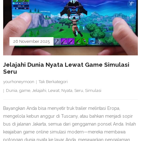
26 November 2025
Jelajahi Dunia Nyata Lewat Game Simulasi
Seru
yourhoneymoon
Tak Berkategori
Dunia
,
game
,
Jelajahi
,
Lewat
,
Nyata
,
Seru
,
Simulasi
Bayangkan Anda bisa menyetir truk trailer melintasi Eropa,
mengelola kebun anggur di Tuscany, atau bahkan menjadi sopir
bus di jalanan Jakarta, semua dari genggaman ponsel Anda. Inilah
keajaiban game online simulasi modern—mereka membawa
potongan dunia nyata ke layar Anda, menawarkan pengalaman