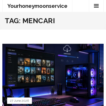
Skip
Yourhoneymoonservice
to
content
TAG:
MENCARI
27 June 2026