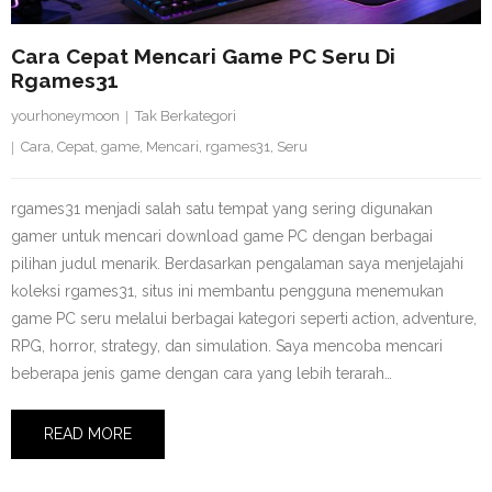
Cara Cepat Mencari Game PC Seru Di
Rgames31
yourhoneymoon
Tak Berkategori
Cara
,
Cepat
,
game
,
Mencari
,
rgames31
,
Seru
rgames31 menjadi salah satu tempat yang sering digunakan
gamer untuk mencari download game PC dengan berbagai
pilihan judul menarik. Berdasarkan pengalaman saya menjelajahi
koleksi rgames31, situs ini membantu pengguna menemukan
game PC seru melalui berbagai kategori seperti action, adventure,
RPG, horror, strategy, dan simulation. Saya mencoba mencari
beberapa jenis game dengan cara yang lebih terarah…
READ MORE