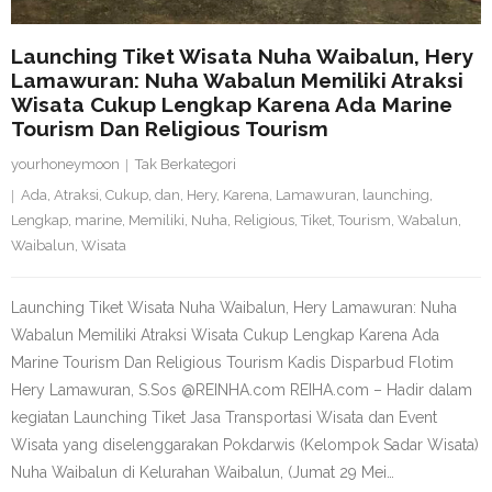
Launching Tiket Wisata Nuha Waibalun, Hery
Lamawuran: Nuha Wabalun Memiliki Atraksi
Wisata Cukup Lengkap Karena Ada Marine
Tourism Dan Religious Tourism
yourhoneymoon
Tak Berkategori
Ada
,
Atraksi
,
Cukup
,
dan
,
Hery
,
Karena
,
Lamawuran
,
launching
,
Lengkap
,
marine
,
Memiliki
,
Nuha
,
Religious
,
Tiket
,
Tourism
,
Wabalun
,
Waibalun
,
Wisata
Launching Tiket Wisata Nuha Waibalun, Hery Lamawuran: Nuha
Wabalun Memiliki Atraksi Wisata Cukup Lengkap Karena Ada
Marine Tourism Dan Religious Tourism Kadis Disparbud Flotim
Hery Lamawuran, S.Sos @REINHA.com REIHA.com – Hadir dalam
kegiatan Launching Tiket Jasa Transportasi Wisata dan Event
Wisata yang diselenggarakan Pokdarwis (Kelompok Sadar Wisata)
Nuha Waibalun di Kelurahan Waibalun, (Jumat 29 Mei…