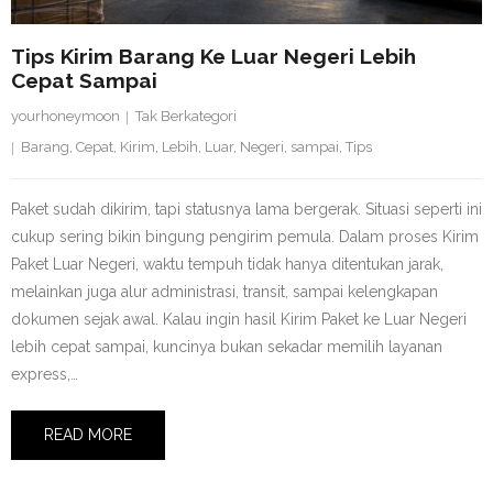
Tips Kirim Barang Ke Luar Negeri Lebih
Cepat Sampai
yourhoneymoon
Tak Berkategori
Barang
,
Cepat
,
Kirim
,
Lebih
,
Luar
,
Negeri
,
sampai
,
Tips
Paket sudah dikirim, tapi statusnya lama bergerak. Situasi seperti ini
cukup sering bikin bingung pengirim pemula. Dalam proses Kirim
Paket Luar Negeri, waktu tempuh tidak hanya ditentukan jarak,
melainkan juga alur administrasi, transit, sampai kelengkapan
dokumen sejak awal. Kalau ingin hasil Kirim Paket ke Luar Negeri
lebih cepat sampai, kuncinya bukan sekadar memilih layanan
express,…
READ MORE