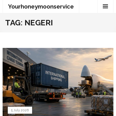
Skip
Yourhoneymoonservice
to
content
TAG:
NEGERI
5 July 2026