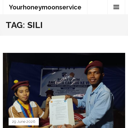
Skip
Yourhoneymoonservice
to
content
TAG:
SILI
29 June 2026