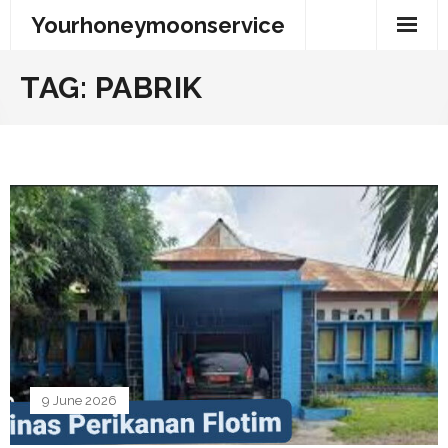
Skip
Yourhoneymoonservice
to
content
TAG:
PABRIK
9 June 2026