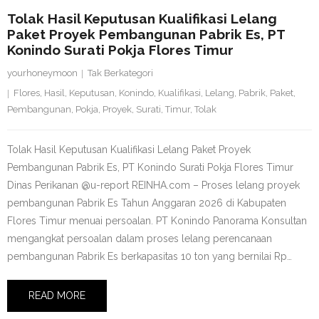
Tolak Hasil Keputusan Kualifikasi Lelang
Paket Proyek Pembangunan Pabrik Es, PT
Konindo Surati Pokja Flores Timur
yourhoneymoon
Tak Berkategori
Flores
,
Hasil
,
Keputusan
,
Konindo
,
Kualifikasi
,
Lelang
,
Pabrik
,
Paket
,
Pembangunan
,
Pokja
,
Proyek
,
Surati
,
Timur
,
Tolak
Tolak Hasil Keputusan Kualifikasi Lelang Paket Proyek
Pembangunan Pabrik Es, PT Konindo Surati Pokja Flores Timur
Dinas Perikanan @u-report REINHA.com – Proses lelang proyek
pembangunan Pabrik Es Tahun Anggaran 2026 di Kabupaten
Flores Timur menuai persoalan. PT Konindo Panorama Konsultan
mengangkat persoalan dalam proses lelang perencanaan
pembangunan Pabrik Es berkapasitas 10 ton yang bernilai Rp…
READ MORE