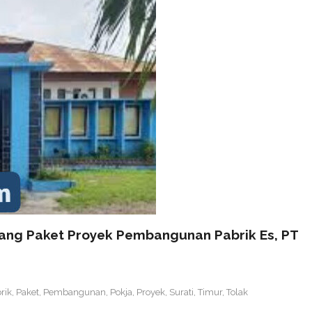
elang Paket Proyek Pembangunan Pabrik Es, PT
rik
,
Paket
,
Pembangunan
,
Pokja
,
Proyek
,
Surati
,
Timur
,
Tolak