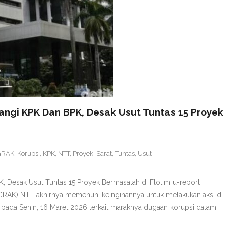
angi KPK Dan BPK, Desak Usut Tuntas 15 Proyek
GRAK
,
Korupsi
,
KPK
,
NTT
,
Proyek
,
Sarat
,
Tuntas
,
Usut
, Desak Usut Tuntas 15 Proyek Bermasalah di Flotim u-report
RAK) NTT akhirnya memenuhi keinginannya untuk melakukan aksi di
 pada Senin, 16 Maret 2026 terkait maraknya dugaan korupsi dalam