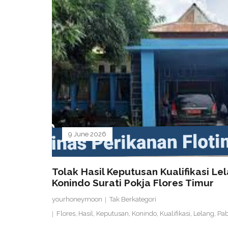
9 June 2026
Tolak Hasil Keputusan Kualifikasi L
Konindo Surati Pokja Flores Timur
yourhoneymoon
Tak Berkategori
Flores
,
Hasil
,
Keputusan
,
Konindo
,
Kualifikasi
,
Lelang
,
Pab