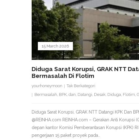
15 March 2026
Diduga Sarat Korupsi, GRAK NTT Dat
Bermasalah Di Flotim
yourhoneymoon
Tak Berkategori
Bermasalah
,
BPK
,
dan
,
Datangi
,
Desak
,
Diduga
,
Flotim
,
Diduga Sarat Korupsi, GRAK NTT Datangi KPK Dan BPK
@REINHA.com REINHA.com – Gerakan Anti Korupsi (G
depan kantor Komisi Pemberantasan Korupsi (KPK) RI
pengerjaan 15 paket proyek pada…